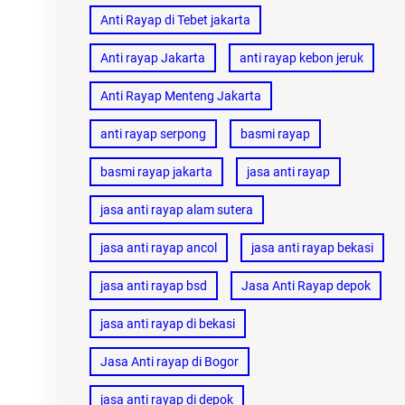
Anti Rayap di Tebet jakarta
Anti rayap Jakarta
anti rayap kebon jeruk
Anti Rayap Menteng Jakarta
anti rayap serpong
basmi rayap
basmi rayap jakarta
jasa anti rayap
jasa anti rayap alam sutera
jasa anti rayap ancol
jasa anti rayap bekasi
jasa anti rayap bsd
Jasa Anti Rayap depok
jasa anti rayap di bekasi
Jasa Anti rayap di Bogor
jasa anti rayap di depok