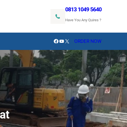
0813 1049 5640
Have You Any Quires ?
Facebook
YouTube
X
ORDER NOW
at