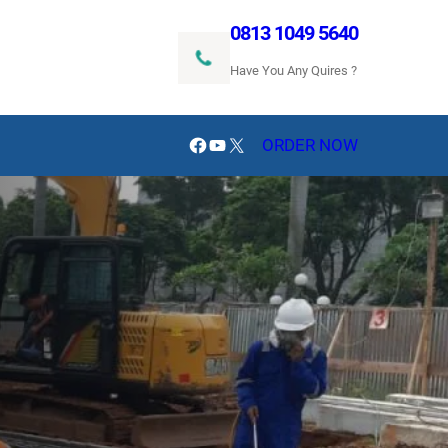
0813 1049 5640
Have You Any Quires ?
Facebook
YouTube
X
ORDER NOW