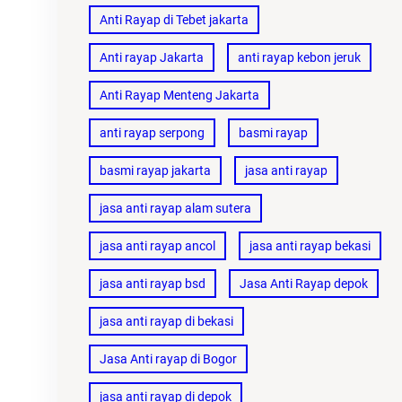
Anti Rayap di Tebet jakarta
Anti rayap Jakarta
anti rayap kebon jeruk
Anti Rayap Menteng Jakarta
anti rayap serpong
basmi rayap
basmi rayap jakarta
jasa anti rayap
jasa anti rayap alam sutera
jasa anti rayap ancol
jasa anti rayap bekasi
jasa anti rayap bsd
Jasa Anti Rayap depok
jasa anti rayap di bekasi
Jasa Anti rayap di Bogor
jasa anti rayap di depok