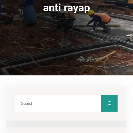
anti rayap
C
a
r
i