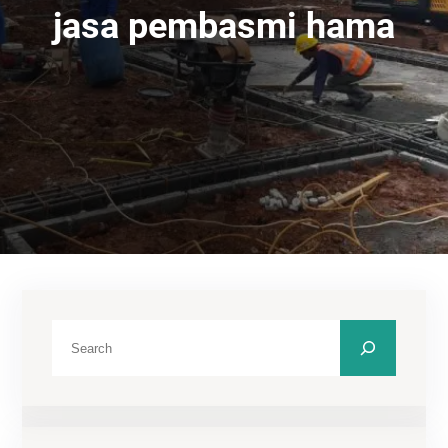
jasa pembasmi hama
C
a
r
i