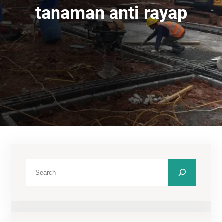
tanaman anti rayap
C
a
r
i