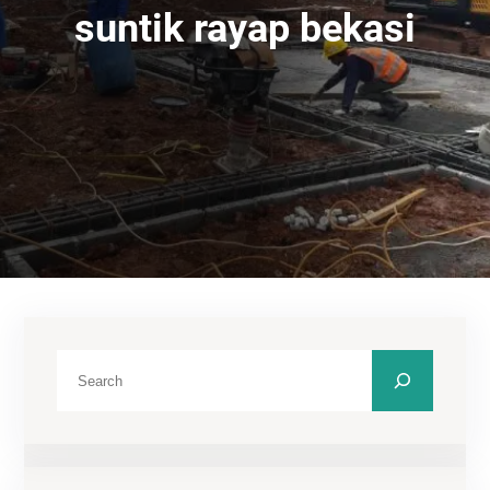
suntik rayap bekasi
C
a
r
i