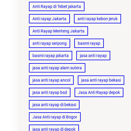
Anti Rayap di Tebet jakarta
Anti rayap Jakarta
anti rayap kebon jeruk
Anti Rayap Menteng Jakarta
anti rayap serpong
basmi rayap
basmi rayap jakarta
jasa anti rayap
jasa anti rayap alam sutera
jasa anti rayap ancol
jasa anti rayap bekasi
jasa anti rayap bsd
Jasa Anti Rayap depok
jasa anti rayap di bekasi
Jasa Anti rayap di Bogor
jasa anti rayap di depok