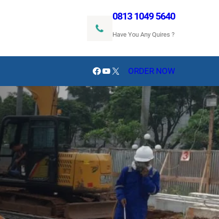
0813 1049 5640
Have You Any Quires ?
Facebook
YouTube
X
ORDER NOW