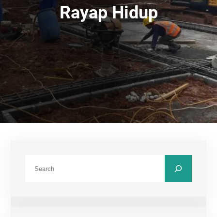
Rayap Hidup
C
a
r
i