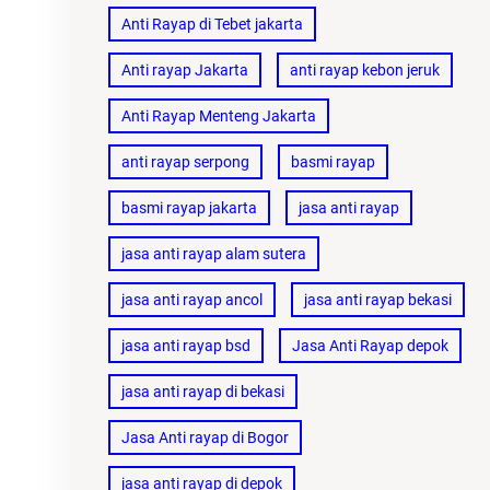
Anti Rayap di Tebet jakarta
Anti rayap Jakarta
anti rayap kebon jeruk
Anti Rayap Menteng Jakarta
anti rayap serpong
basmi rayap
basmi rayap jakarta
jasa anti rayap
jasa anti rayap alam sutera
jasa anti rayap ancol
jasa anti rayap bekasi
jasa anti rayap bsd
Jasa Anti Rayap depok
jasa anti rayap di bekasi
Jasa Anti rayap di Bogor
jasa anti rayap di depok