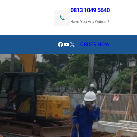
0813 1049 5640
Have You Any Quires ?
Facebook
YouTube
X
ORDER NOW