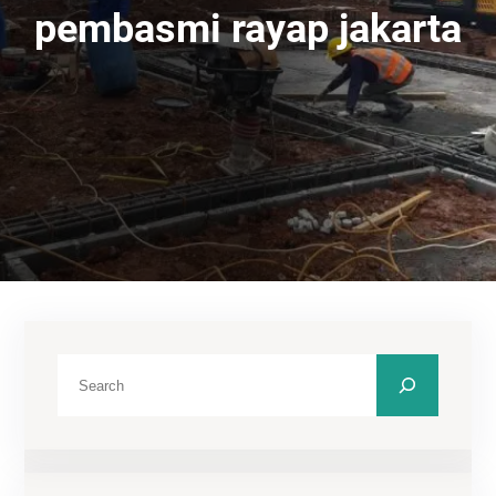
pembasmi rayap jakarta
C
a
r
i