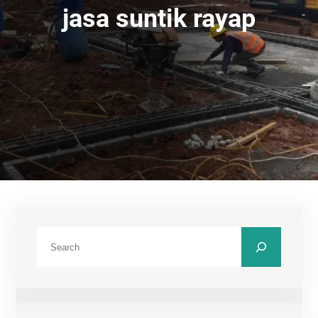
jasa suntik rayap
C
a
r
i