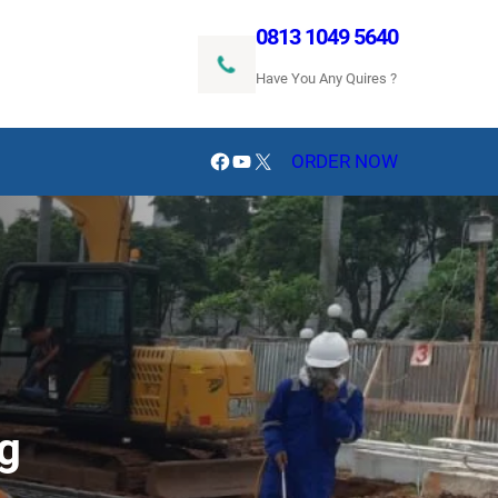
0813 1049 5640
Have You Any Quires ?
Facebook
YouTube
X
ORDER NOW
g