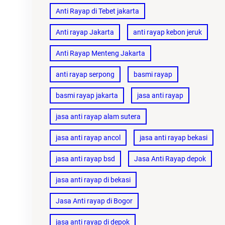
Anti Rayap di Tebet jakarta
Anti rayap Jakarta
anti rayap kebon jeruk
Anti Rayap Menteng Jakarta
anti rayap serpong
basmi rayap
basmi rayap jakarta
jasa anti rayap
jasa anti rayap alam sutera
jasa anti rayap ancol
jasa anti rayap bekasi
jasa anti rayap bsd
Jasa Anti Rayap depok
jasa anti rayap di bekasi
Jasa Anti rayap di Bogor
jasa anti rayap di depok