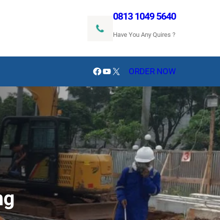
0813 1049 5640
Have You Any Quires ?
Facebook
YouTube
X
ORDER NOW
ng