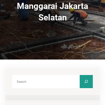
Manggarai Jakarta
Selatan
C
a
r
i