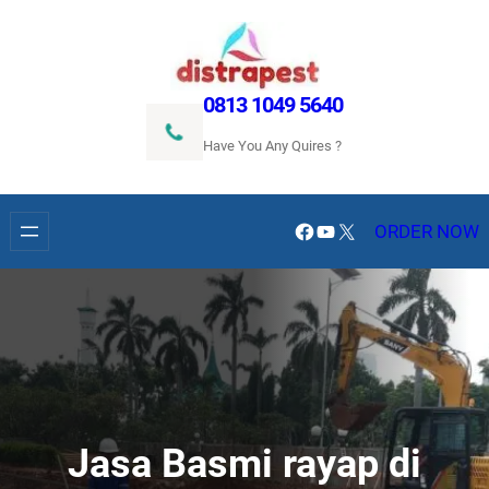
Lewati
ke
konten
0813 1049 5640
Have You Any Quires ?
Facebook
YouTube
X
ORDER NOW
Jasa Basmi rayap di