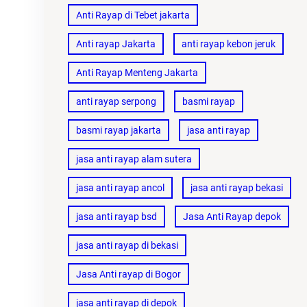
Anti Rayap di Tebet jakarta
Anti rayap Jakarta
anti rayap kebon jeruk
Anti Rayap Menteng Jakarta
anti rayap serpong
basmi rayap
basmi rayap jakarta
jasa anti rayap
jasa anti rayap alam sutera
jasa anti rayap ancol
jasa anti rayap bekasi
jasa anti rayap bsd
Jasa Anti Rayap depok
jasa anti rayap di bekasi
Jasa Anti rayap di Bogor
jasa anti rayap di depok