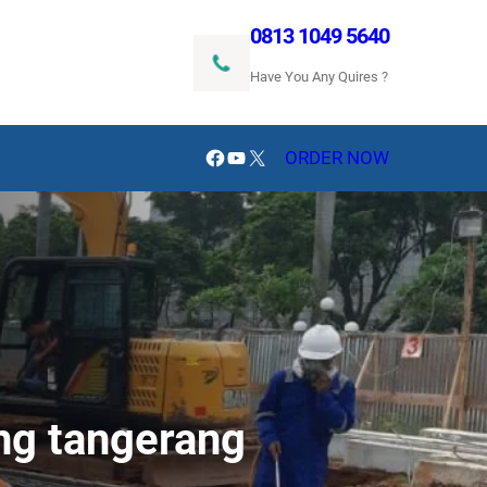
0813 1049 5640
Have You Any Quires ?
Facebook
YouTube
X
ORDER NOW
ong tangerang