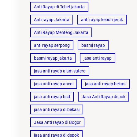
Anti Rayap di Tebet jakarta
Anti rayap Jakarta
anti rayap kebon jeruk
Anti Rayap Menteng Jakarta
anti rayap serpong
basmi rayap
basmi rayap jakarta
jasa anti rayap
jasa anti rayap alam sutera
jasa anti rayap ancol
jasa anti rayap bekasi
jasa anti rayap bsd
Jasa Anti Rayap depok
jasa anti rayap di bekasi
Jasa Anti rayap di Bogor
jasa anti rayap di depok