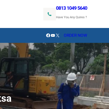
0813 1049 5640
Have You Any Quires ?
Facebook
YouTube
X
ORDER NOW
ksa