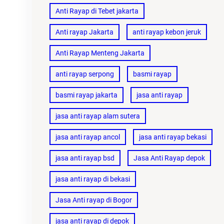
Anti Rayap di Tebet jakarta
Anti rayap Jakarta
anti rayap kebon jeruk
Anti Rayap Menteng Jakarta
anti rayap serpong
basmi rayap
basmi rayap jakarta
jasa anti rayap
jasa anti rayap alam sutera
jasa anti rayap ancol
jasa anti rayap bekasi
jasa anti rayap bsd
Jasa Anti Rayap depok
jasa anti rayap di bekasi
Jasa Anti rayap di Bogor
jasa anti rayap di depok