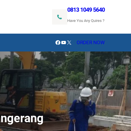
0813 1049 5640
Have You Any Quires ?
Facebook
YouTube
X
ORDER NOW
angerang