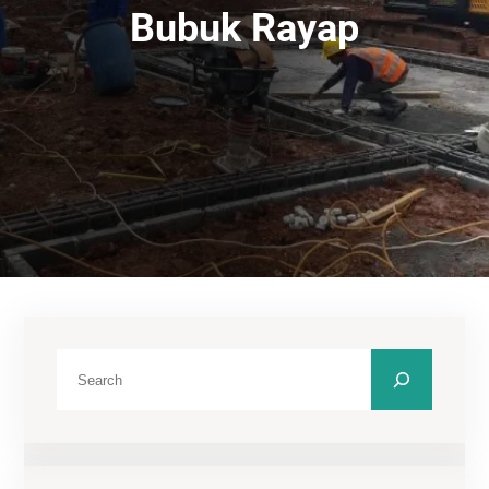
Bubuk Rayap
C
a
r
i