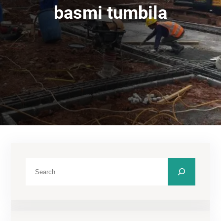
basmi tumbila
C
a
r
i