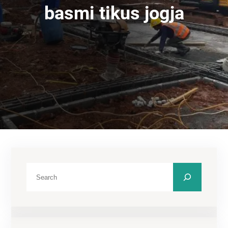
basmi tikus jogja
C
a
r
i