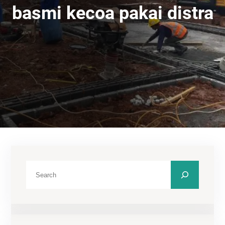
basmi kecoa pakai distra
C
a
r
i