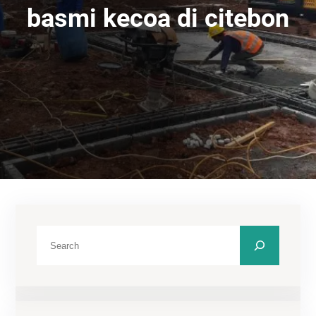
basmi kecoa di citebon
C
a
r
i