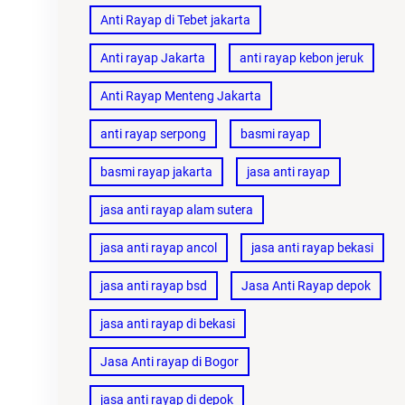
Anti Rayap di Tebet jakarta
Anti rayap Jakarta
anti rayap kebon jeruk
Anti Rayap Menteng Jakarta
anti rayap serpong
basmi rayap
basmi rayap jakarta
jasa anti rayap
jasa anti rayap alam sutera
jasa anti rayap ancol
jasa anti rayap bekasi
jasa anti rayap bsd
Jasa Anti Rayap depok
jasa anti rayap di bekasi
Jasa Anti rayap di Bogor
jasa anti rayap di depok