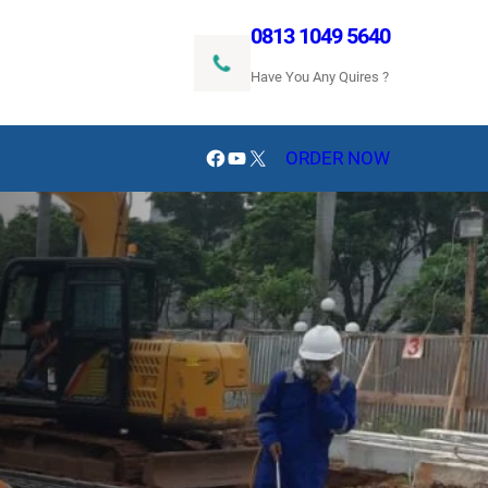
0813 1049 5640
Have You Any Quires ?
Facebook
YouTube
X
ORDER NOW