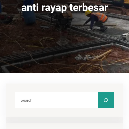
anti rayap terbesar
C
a
r
i