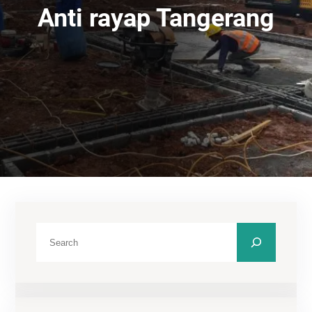
Anti rayap Tangerang
C
a
r
i