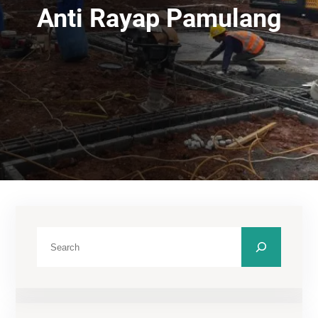
Anti Rayap Pamulang
C
a
r
i