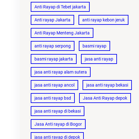
Anti Rayap di Tebet jakarta
Anti rayap Jakarta
anti rayap kebon jeruk
Anti Rayap Menteng Jakarta
anti rayap serpong
basmi rayap
basmi rayap jakarta
jasa anti rayap
jasa anti rayap alam sutera
jasa anti rayap ancol
jasa anti rayap bekasi
jasa anti rayap bsd
Jasa Anti Rayap depok
jasa anti rayap di bekasi
Jasa Anti rayap di Bogor
jasa anti rayap di depok