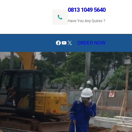
0813 1049 5640
Have You Any Quires ?
Facebook
YouTube
X
ORDER NOW