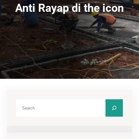
Anti Rayap di the icon
C
a
r
i