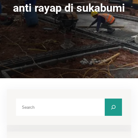
anti rayap di sukabumi
C
a
r
i