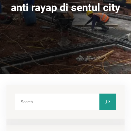
anti rayap di sentul city
C
a
r
i