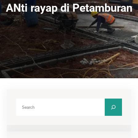
ANti rayap di Petamburan
C
a
r
i