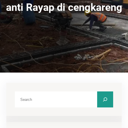
anti Rayap di cengkareng
C
a
r
i