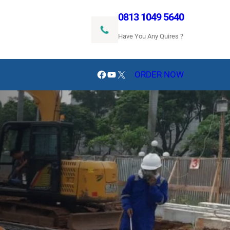
0813 1049 5640
Have You Any Quires ?
Facebook
YouTube
X
ORDER NOW