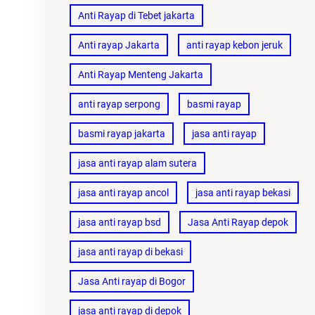
Anti Rayap di Tebet jakarta
Anti rayap Jakarta
anti rayap kebon jeruk
Anti Rayap Menteng Jakarta
anti rayap serpong
basmi rayap
basmi rayap jakarta
jasa anti rayap
jasa anti rayap alam sutera
jasa anti rayap ancol
jasa anti rayap bekasi
jasa anti rayap bsd
Jasa Anti Rayap depok
jasa anti rayap di bekasi
Jasa Anti rayap di Bogor
jasa anti rayap di depok