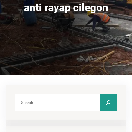
anti rayap cilegon
C
a
r
i