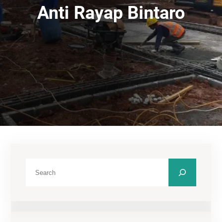
Anti Rayap Bintaro
C
a
r
i