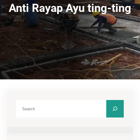
Anti Rayap Ayu ting-ting
C
a
r
i