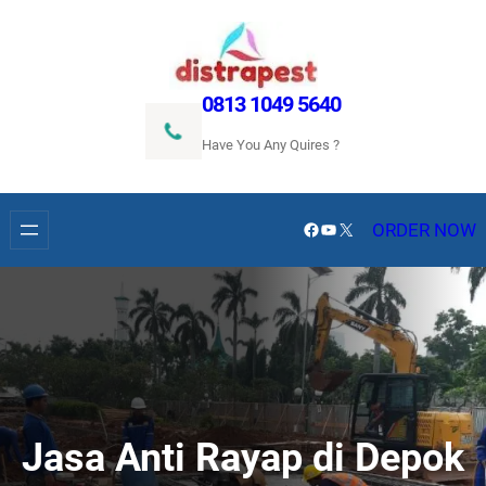
Lewati
ke
konten
0813 1049 5640
Have You Any Quires ?
Facebook
YouTube
X
ORDER NOW
Jasa Anti Rayap di Depok