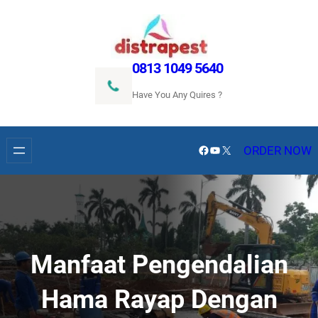
Lewati
ke
konten
0813 1049 5640
Have You Any Quires ?
Facebook
YouTube
X
ORDER NOW
Manfaat Pengendalian
Hama Rayap Dengan