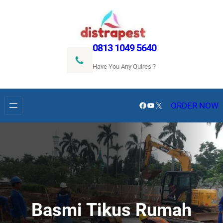
Lewati
ke
konten
0813 1049 5640
Have You Any Quires ?
Facebook
YouTube
X
ORDER NOW
Basmi Tikus Rumah