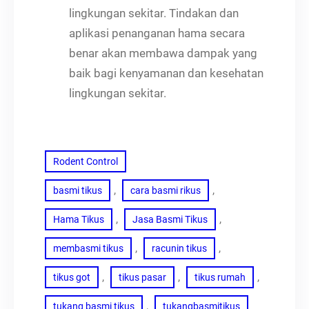
lingkungan sekitar. Tindakan dan
aplikasi penanganan hama secara
benar akan membawa dampak yang
baik bagi kenyamanan dan kesehatan
lingkungan sekitar.
Rodent Control
, 
, 
basmi tikus
cara basmi rikus
, 
, 
Hama Tikus
Jasa Basmi Tikus
, 
, 
membasmi tikus
racunin tikus
, 
, 
, 
tikus got
tikus pasar
tikus rumah
, 
tukang basmi tikus
tukangbasmitikus